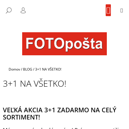
K
Prejsť
NÁKU
na
KOŠÍK
O
M
FOTOpošta
HĽADAŤ
SPÄŤ
SPÄŤ
obsah
PRIHLÁSENIE
Š
Í
Č
K
O
P
O
T
R
Domov
/
BLOG
/
3+1 NA VŠETKO!
E
3+1 NA VŠETKO!
B
U
J
E
VEĽKÁ AKCIA 3+1 ZADARMO NA CELÝ
T
SORTIMENT!
E
N