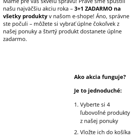
Máme pre vás skvelú správu! Práve sme spustili
Á
našu najväčšiu akciu roka –
3+1 ZADARMO na
J
všetky produkty
v našom e-shope! Áno, správne
S
ste počuli – môžete si vybrať úplne čokoľvek z
Ť
našej ponuky a štvrtý produkt dostanete úplne
?
zadarmo.
HĽADAŤ
Ako akcia funguje?
Je to jednoduché:
O
D
Vyberte si 4
P
O
ľubovoľné produkty
R
z našej ponuky
Ú
Č
Vložte ich do košíka
A