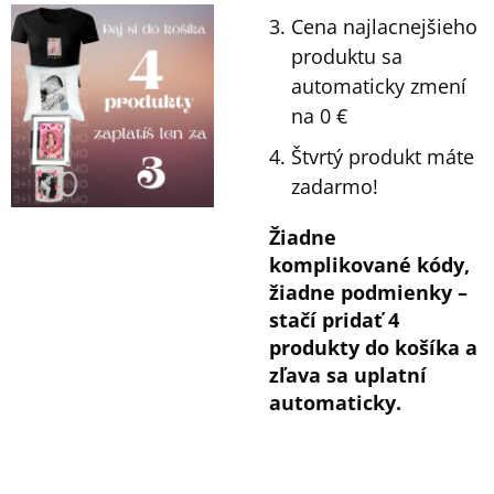
M
Cena najlacnejšieho
E
produktu sa
automaticky zmení
HRNČEK
S
na 0 €
FOTKOU
MAGICKÝ
Štvrtý produkt máte
BEZ
RÁMIKA
zadarmo!
350
ML
Žiadne
FOTOPOŠTA
komplikované kódy,
12,40
€
žiadne podmienky –
stačí pridať 4
produkty do košíka a
zľava sa uplatní
automaticky.