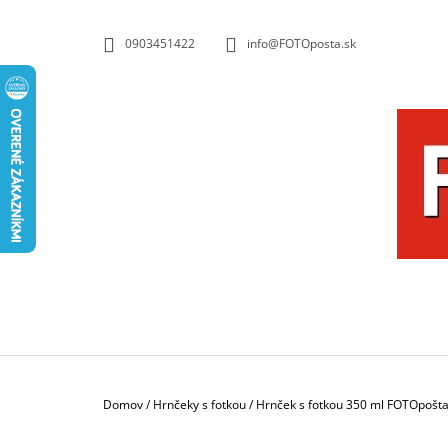
K
Prejsť
na
O
SPÄŤ
SPÄŤ
0903451422
info@FOTOposta.sk
obsah
DO
DO
Š
OBCHODU
OBCHODU
Í
K
Domov
/
Hrnčeky s fotkou
/
Hrnček s fotkou 350 ml FOTOpošt
HRNČEK S FOTKOU 350 ML FOTOPOŠTA