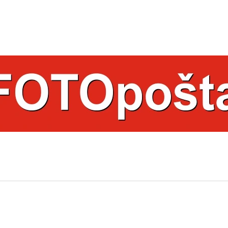
ČO POTREBUJETE NÁJSŤ?
HĽADAŤ
ODPORÚČAME
a
HRNČEK S FOTKOU FAREBNÝ 350 ML
HRNČEK S FOTK