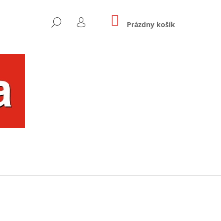
NÁKUPNÝ
HĽADAŤ
KOŠÍK
Prázdny košík
PRIHLÁSENIE
Nasledujúce
OU FAREBNÝ UŠKO