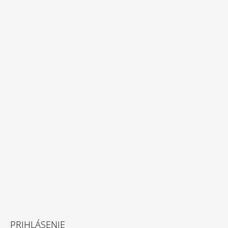
Send
Powered by chaterimo
PRIHLÁSENIE