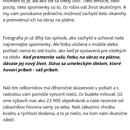
moment to je, ale ako ste sa vtedy cítili. Tieto emócie, tieto
Á
pocity, tieto spomienky sú to, čo robia váš život skutočným. A
J
my vám ponúkame jedinečnú možnosť zachytiť tieto okamihy
a premietnuť ich na obraz na plátne.
S
Ť
?
Fotografia je už dlhý čas spôsob, ako zachytiť a uchovať naše
najcennejšie spomienky. Ale fotka uložená v mobile alebo
počítači nemá to isté kúzlo, ako keď je vystavená pre všetkých
na obdiv.
Keď premeníte vašu fotku na obraz na plátne,
dávate jej nový život. Stáva sa umeleckým dielom, ktoré
HĽADAŤ
hovorí príbeh - váš príbeh.
Náš tím odborníkov má dlhoročné skúsenosti v potlači a s
O
radosťou vám pomôže vytvoriť niečo, čo budete milovať. Už
D
sme vybavili viac ako 23 900 objednávok a naše recenzie od
P
zákazníkov hovoria samy za seba. Naši zákazníci chvália
O
R
kvalitu a rýchlosť dodania, a to je niečo, na čom nám skutočne
Ú
záleží.
Č
A