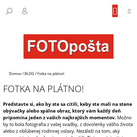
K
Prejsť
NÁKU
na
KOŠÍK
O
M
FOTOpošta
HĽADAŤ
SPÄŤ
SPÄŤ
obsah
PRIHLÁSENIE
Š
Í
Č
K
O
P
O
T
R
Domov
/
BLOG
/
Fotka na plátno!
E
FOTKA NA PLÁTNO!
B
U
J
Predstavte si, ako by ste sa cítili, keby ste mali na stene
obývačky alebo spálne obraz, ktorý vám každý deň
E
pripomína jeden z vašich najkrajších momentov.
Možno
T
by to bola fotografia z vašej svadby, z dovolenky vášho života
E
alebo z obľúbenej rodinnej oslavy. Nezáleží na tom, aký
N