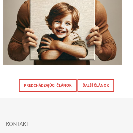
PREDCHÁDZAJÚCI ČLÁNOK
ĎALŠÍ ČLÁNOK
Z
Á
KONTAKT
P