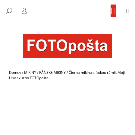
K
Prejsť
NÁKU
na
KOŠÍK
O
M
FOTOpošta
HĽADAŤ
SPÄŤ
SPÄŤ
obsah
PRIHLÁSENIE
Š
Í
Č
K
O
P
O
T
R
Domov
/
MIKINY
/
PÁNSKE MIKINY
/
Čierna mikina s fotkou rámik Moji
E
Unisex strih FOTOpošta
B
U
J
E
T
E
N