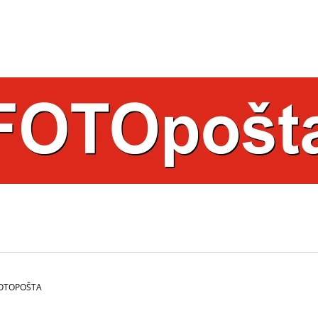
ČO POTREBUJETE NÁJSŤ?
HĽADAŤ
ODPORÚČAME
 FOTOPOŠTA
HRNČEK S FOTKOU 350 ML FOTOPOŠTA
HRNČEK S FOTK