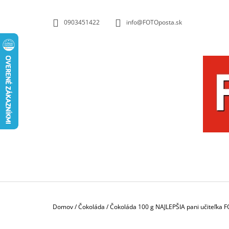
K
Prejsť
na
O
SPÄŤ
SPÄŤ
0903451422
info@FOTOposta.sk
obsah
DO
DO
Š
OBCHODU
OBCHODU
Í
K
Domov
/
Čokoláda
/
Čokoláda 100 g NAJLEPŠIA pani učiteľka
HRNČEK S FOTKOU FAREBNÝ 350 ML