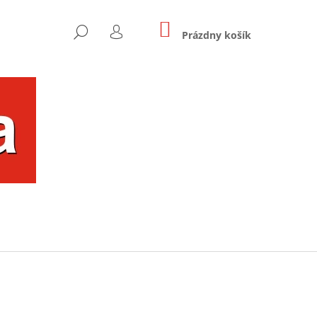
NÁKUPNÝ
HĽADAŤ
KOŠÍK
Prázdny košík
PRIHLÁSENIE
Nasledujúce
OU FAREBNÝ UŠKO