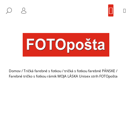
K
Prejsť
NÁKU
na
KOŠÍK
O
M
FOTOpošta
HĽADAŤ
SPÄŤ
SPÄŤ
obsah
PRIHLÁSENIE
Š
Í
Č
K
O
P
O
T
R
Domov
/
Tričká farebné s fotkou
/
tričká s fotkou farebné PÁNSKE
/
E
Farebné tričko s fotkou rámik MOJA LÁSKA Unisex strih FOTOpošta
B
U
J
E
T
E
N