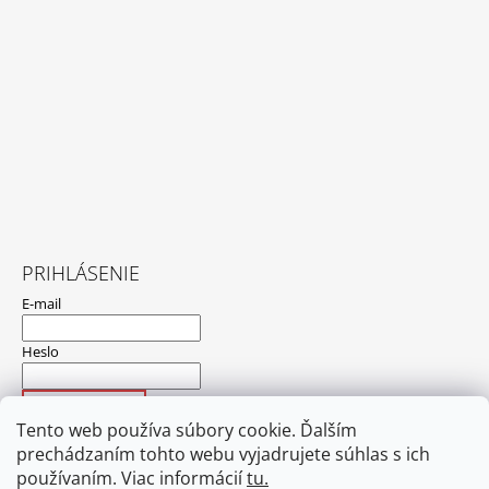
PRIHLÁSENIE
E-mail
Heslo
PRIHLÁSIŤ SA
Tento web používa súbory cookie. Ďalším
Nová registrácia
Zabudnuté heslo
prechádzaním tohto webu vyjadrujete súhlas s ich
používaním. Viac informácií
tu.