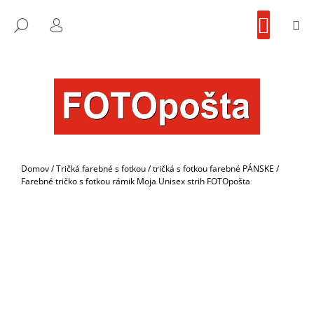
K
Prejsť
NÁKU
na
KOŠÍK
O
M
FOTOpošta
HĽADAŤ
SPÄŤ
SPÄŤ
obsah
PRIHLÁSENIE
Š
Í
Č
K
O
P
O
T
R
Domov
/
Tričká farebné s fotkou
/
tričká s fotkou farebné PÁNSKE
/
E
Farebné tričko s fotkou rámik Moja Unisex strih FOTOpošta
B
U
J
E
T
E
N