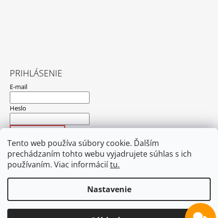
PRIHLÁSENIE
E-mail
Heslo
PRIHLÁSIŤ SA
Tento web používa súbory cookie. Ďalším
Nová registrácia
Zabudnuté heslo
prechádzaním tohto webu vyjadrujete súhlas s ich
používaním. Viac informácií
tu.
Nastavenie
Hodnotenie obchodu
Obchodné podmienky
Ochrana osobných údajov
Nedoručené zásielky
Blog
Kontakt