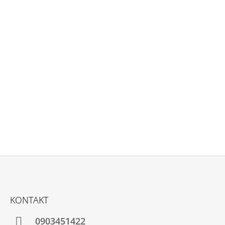
Z
Á
KONTAKT
P
Ä
0903451422