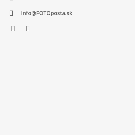
T
I
info@FOTOposta.sk
E
Facebook
Instagram