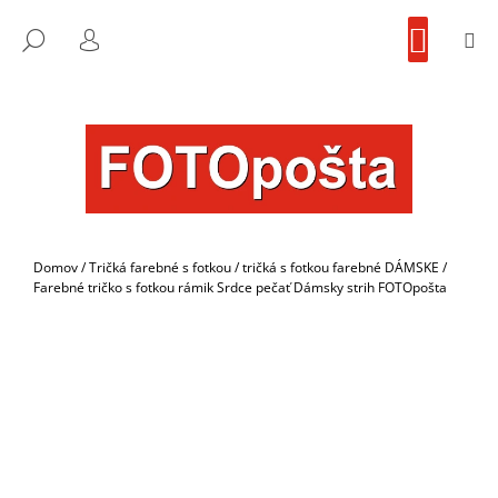
K
Prejsť
NÁKU
na
KOŠÍK
O
M
FOTOpošta
HĽADAŤ
SPÄŤ
SPÄŤ
obsah
PRIHLÁSENIE
Š
Í
Č
K
O
P
O
T
R
Domov
/
Tričká farebné s fotkou
/
tričká s fotkou farebné DÁMSKE
/
E
Farebné tričko s fotkou rámik Srdce pečať Dámsky strih FOTOpošta
B
U
J
E
T
E
N