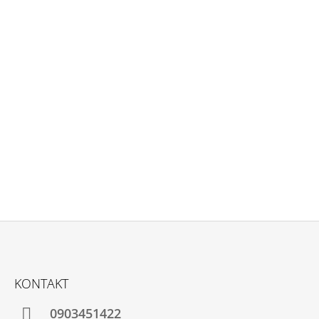
Z
Á
KONTAKT
P
Ä
0903451422