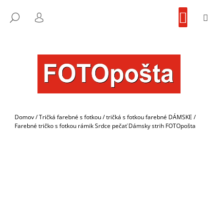
K
Prejsť
NÁKU
na
KOŠÍK
O
M
FOTOpošta
HĽADAŤ
SPÄŤ
SPÄŤ
obsah
PRIHLÁSENIE
Š
Í
Č
K
O
P
O
T
R
Domov
/
Tričká farebné s fotkou
/
tričká s fotkou farebné DÁMSKE
/
E
Farebné tričko s fotkou rámik Srdce pečať Dámsky strih FOTOpošta
B
U
J
E
T
E
N