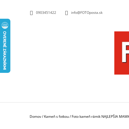
K
Prejsť
na
O
SPÄŤ
SPÄŤ
0903451422
info@FOTOposta.sk
obsah
DO
DO
Š
OBCHODU
OBCHODU
Í
K
Domov
/
Kameň s fotkou
/
Foto kameň rámik NAJLEPŠIA MAM
HRNČEK S FOTKOU 350 ML FOTOPOŠTA