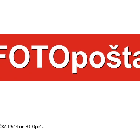
ČO POTREBUJETE NÁJSŤ?
HĽADAŤ
ODPORÚČAME
IČKA 19x14 cm FOTOpošta
HRNČEK S FOTKOU FAREBNÝ 350 ML
HRNČEK S FOTK