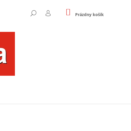
NÁKUPNÝ
HĽADAŤ
KOŠÍK
Prázdny košík
PRIHLÁSENIE
Nasledujúce
OU FAREBNÝ UŠKO