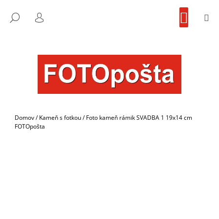
K
Prejsť
NÁKU
na
KOŠÍK
O
M
FOTOpošta
HĽADAŤ
SPÄŤ
SPÄŤ
obsah
PRIHLÁSENIE
Š
Í
Č
K
O
P
O
T
R
Domov
/
Kameň s fotkou
/
Foto kameň rámik SVADBA 1 19x14 cm
E
FOTOpošta
B
U
J
E
T
E
N