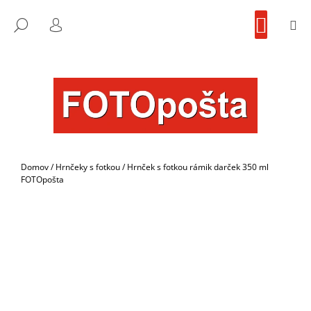
K
Prejsť
NÁKU
na
KOŠÍK
O
M
FOTOpošta
HĽADAŤ
SPÄŤ
SPÄŤ
obsah
PRIHLÁSENIE
Š
Í
Č
K
O
P
O
T
R
Domov
/
Hrnčeky s fotkou
/
Hrnček s fotkou rámik darček 350 ml
E
FOTOpošta
B
U
J
E
T
E
N