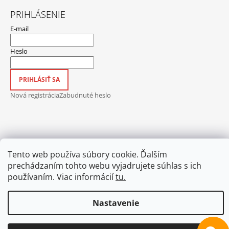
PRIHLÁSENIE
E-mail
Heslo
PRIHLÁSIŤ SA
Nová registrácia
Zabudnuté heslo
Hodnotenie obchodu
Obchodné podmienky
Ochrana osobných údajov
Tento web používa súbory cookie. Ďalším
Nedoručené zásielky
Blog
Kontakt
prechádzaním tohto webu vyjadrujete súhlas s ich
© 2026 FOTOpošta. Všetky práva vyhradené.
Vytvoril Shoptet
používaním. Viac informácií
tu.
Nastavenie