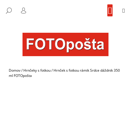
K
Prejsť
NÁKU
na
KOŠÍK
O
M
FOTOpošta
HĽADAŤ
SPÄŤ
SPÄŤ
obsah
PRIHLÁSENIE
Š
Í
Č
K
O
P
O
T
R
Domov
/
Hrnčeky s fotkou
/
Hrnček s fotkou rámik Srdce dáždnik 350
E
ml FOTOpošta
B
U
J
E
T
E
N