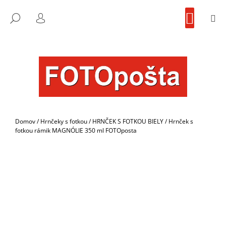
K
Prejsť
NÁKU
na
KOŠÍK
O
M
FOTOpošta
HĽADAŤ
SPÄŤ
SPÄŤ
obsah
PRIHLÁSENIE
Š
Í
Č
K
O
P
O
T
R
Domov
/
Hrnčeky s fotkou
/
HRNČEK S FOTKOU BIELY
/
Hrnček s
E
fotkou rámik MAGNÓLIE 350 ml FOTOposta
B
U
J
E
T
E
N