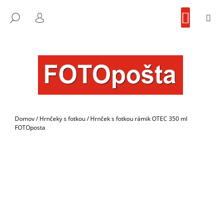
K
Prejsť
NÁKU
na
KOŠÍK
O
M
FOTOpošta
HĽADAŤ
SPÄŤ
SPÄŤ
obsah
PRIHLÁSENIE
Š
Í
Č
K
O
P
O
T
R
Domov
/
Hrnčeky s fotkou
/
Hrnček s fotkou rámik OTEC 350 ml
E
FOTOposta
B
U
J
E
T
E
N