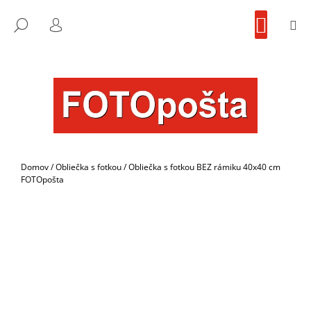
K
Prejsť
NÁKU
na
KOŠÍK
O
M
FOTOpošta
HĽADAŤ
SPÄŤ
SPÄŤ
obsah
PRIHLÁSENIE
Š
Í
Č
K
O
P
O
T
R
Domov
/
Obliečka s fotkou
/
Obliečka s fotkou BEZ rámiku 40x40 cm
E
FOTOpošta
B
U
J
E
T
E
N