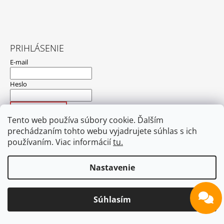
PRIHLÁSENIE
E-mail
Heslo
PRIHLÁSIŤ SA
Tento web používa súbory cookie. Ďalším
Nová registrácia
Zabudnuté heslo
prechádzaním tohto webu vyjadrujete súhlas s ich
používaním. Viac informácií
tu.
Nastavenie
Hodnotenie obchodu
Obchodné podmienky
Ochrana osobných údajov
Nedoručené zásielky
Blog
Kontakt
Súhlasím
© 2026 FOTOpošta. Všetky práva vyhradené.
Vytvoril Shoptet