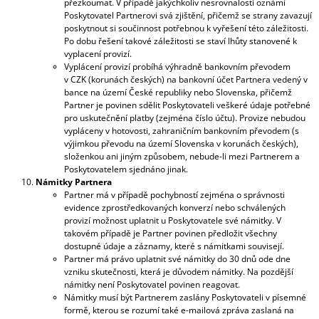
přezkoumat. V případě jakýchkoliv nesrovnalostí oznámí
Poskytovatel Partnerovi svá zjištění, přičemž se strany zavazují
poskytnout si součinnost potřebnou k vyřešení této záležitosti.
Po dobu řešení takové záležitosti se staví lhůty stanovené k
vyplacení provizí.
Vyplácení provizí probíhá výhradně bankovním převodem
v CZK (korunách českých) na bankovní účet Partnera vedený v
bance na území České republiky nebo Slovenska, přičemž
Partner je povinen sdělit Poskytovateli veškeré údaje potřebné
pro uskutečnění platby (zejména číslo účtu). Provize nebudou
vypláceny v hotovosti, zahraničním bankovním převodem (s
výjimkou převodu na území Slovenska v korunách českých),
složenkou ani jiným způsobem, nebude-li mezi Partnerem a
Poskytovatelem sjednáno jinak.
Námitky Partnera
Partner má v případě pochybností zejména o správnosti
evidence zprostředkovaných konverzí nebo schválených
provizí možnost uplatnit u Poskytovatele své námitky. V
takovém případě je Partner povinen předložit všechny
dostupné údaje a záznamy, které s námitkami souvisejí.
Partner má právo uplatnit své námitky do 30 dnů ode dne
vzniku skutečnosti, která je důvodem námitky. Na pozdější
námitky není Poskytovatel povinen reagovat.
Námitky musí být Partnerem zaslány Poskytovateli v písemné
formě, kterou se rozumí také e-mailová zpráva zaslaná na