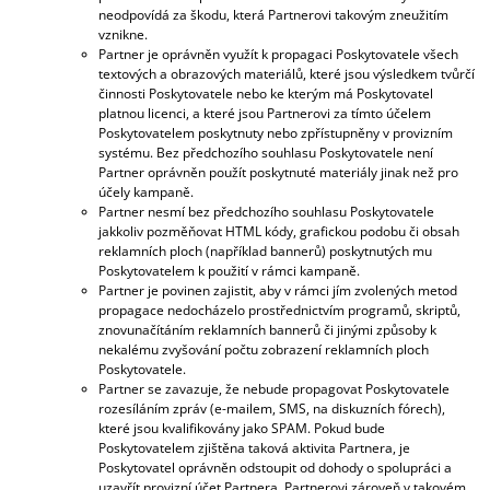
neodpovídá za škodu, která Partnerovi takovým zneužitím
vznikne.
Partner je oprávněn využít k propagaci Poskytovatele všech
textových a obrazových materiálů, které jsou výsledkem tvůrčí
činnosti Poskytovatele nebo ke kterým má Poskytovatel
platnou licenci, a které jsou Partnerovi za tímto účelem
Poskytovatelem poskytnuty nebo zpřístupněny v provizním
systému. Bez předchozího souhlasu Poskytovatele není
Partner oprávněn použít poskytnuté materiály jinak než pro
účely kampaně.
Partner nesmí bez předchozího souhlasu Poskytovatele
jakkoliv pozměňovat HTML kódy, grafickou podobu či obsah
reklamních ploch (například bannerů) poskytnutých mu
Poskytovatelem k použití v rámci kampaně.
Partner je povinen zajistit, aby v rámci jím zvolených metod
propagace nedocházelo prostřednictvím programů, skriptů,
znovunačítáním reklamních bannerů či jinými způsoby k
nekalému zvyšování počtu zobrazení reklamních ploch
Poskytovatele.
Partner se zavazuje, že nebude propagovat Poskytovatele
rozesíláním zpráv (e-mailem, SMS, na diskuzních fórech),
které jsou kvalifikovány jako SPAM. Pokud bude
Poskytovatelem zjištěna taková aktivita Partnera, je
Poskytovatel oprávněn odstoupit od dohody o spolupráci a
uzavřít provizní účet Partnera. Partnerovi zároveň v takovém