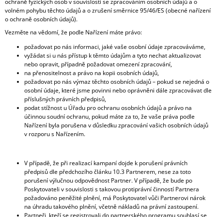
ochraně fyzických osob v souvislosti se zpracováním osobních údajů a o
volném pohybu těchto údajů a o zrušení směrnice 95/46/ES (obecné nařízení
o ochraně osobních údajů).
Vezměte na vědomí, že podle Nařízení máte právo:
požadovat po nás informaci, jaké vaše osobní údaje zpracováváme,
vyžádat si u nás přístup k těmto údajům a tyto nechat aktualizovat
nebo opravit, případně požadovat omezení zpracování,
na přenositelnost a právo na kopii osobních údajů,
požadovat po nás výmaz těchto osobních údajů – pokud se nejedná o
osobní údaje, které jsme povinni nebo oprávněni dále zpracovávat dle
příslušných právních předpisů,
podat stížnost u Úřadu pro ochranu osobních údajů a právo na
účinnou soudní ochranu, pokud máte za to, že vaše práva podle
Nařízení byla porušena v důsledku zpracování vašich osobních údajů
v rozporu s Nařízením.
V případě, že při realizací kampaní dojde k porušení právních
předpisů dle předchozího článku 10.3 Partnerem, nese za toto
porušení výlučnou odpovědnost Partner. V případě, že bude po
Poskytovateli v souvislosti s takovou protiprávní činností Partnera
požadováno peněžité plnění, má Poskytovatel vůči Partnerovi nárok
na úhradu takového plnění, včetně nákladů na právní zastoupení.
Partneři, kteří se registrovali do partnerského programu souhlasí se