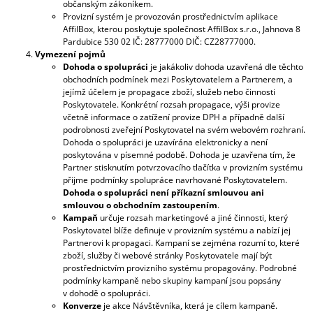
občanským zákoníkem.
M
Provizní systém je provozován prostřednictvím aplikace
E
AffilBox, kterou poskytuje společnost AffilBox s.r.o., Jahnova 8
Pardubice 530 02 IČ: 28777000 DIČ: CZ28777000.
Vymezení pojmů
HRNČEK
Dohoda o spolupráci
je jakákoliv dohoda uzavřená dle těchto
S
FOTKOU
obchodních podmínek mezi Poskytovatelem a Partnerem, a
350
jejímž účelem je propagace zboží, služeb nebo činnosti
ML
Poskytovatele. Konkrétní rozsah propagace, výši provize
FOTOPOŠTA
včetně informace o zatížení provize DPH a případně další
podrobnosti zveřejní Poskytovatel na svém webovém rozhraní.
9,90
Dohoda o spolupráci je uzavírána elektronicky a není
€
poskytována v písemné podobě. Dohoda je uzavřena tím, že
Partner stisknutím potvrzovacího tlačítka v provizním systému
přijme podmínky spolupráce navrhované Poskytovatelem.
Dohoda o spolupráci není příkazní smlouvou ani
smlouvou o obchodním zastoupením
.
Kampaň
určuje rozsah marketingové a jiné činnosti, který
Poskytovatel blíže definuje v provizním systému a nabízí jej
Partnerovi k propagaci. Kampaní se zejména rozumí to, které
zboží, služby či webové stránky Poskytovatele mají být
prostřednictvím provizního systému propagovány. Podrobné
podmínky kampaně nebo skupiny kampaní jsou popsány
v dohodě o spolupráci.
Konverze
je akce Návštěvníka, která je cílem kampaně.