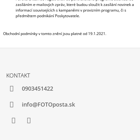
zasíláním e-mailových zpráv, které budou sloužit k zasílání novinek a
informací souvisejících s kampaněmi v provizním programu, či s
předmětem podnikání Poskytovatele.
Obchodní podmínky v tomto znění jsou platné od 19.1.2021
.
Z
Á
KONTAKT
P
Ä
0903451422
T
I
info@FOTOposta.sk
E
Facebook
Instagram