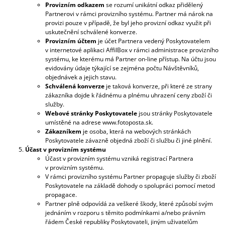
Provizním odkazem
se rozumí unikátní odkaz přidělený
Partnerovi v rámci provizního systému. Partner má nárok na
provizi pouze v případě, že byl jeho provizní odkaz využit při
uskutečnění schválené konverze.
Provizním účtem
je účet Partnera vedený Poskytovatelem
v internetové aplikaci AffilBox v rámci administrace provizního
systému, ke kterému má Partner on-line přístup. Na účtu jsou
evidovány údaje týkající se zejména počtu Návštěvníků,
objednávek a jejich stavu.
Schválená konverze
je taková konverze, při které ze strany
zákazníka dojde k řádnému a plnému uhrazení ceny zboží či
služby.
Webové stránky Poskytovatele
jsou stránky Poskytovatele
umístěné na adrese www.fotoposta.sk.
Zákazníkem
je osoba, která na webových stránkách
Poskytovatele závazně objedná zboží či službu či jiné plnění.
Účast v provizním systému
Účast v provizním systému vzniká registrací Partnera
v provizním systému.
V rámci provizního systému Partner propaguje služby či zboží
Poskytovatele na základě dohody o spolupráci pomocí metod
propagace.
Partner plně odpovídá za veškeré škody, které způsobí svým
jednáním v rozporu s těmito podmínkami a/nebo právním
řádem České republiky Poskytovateli, jiným uživatelům