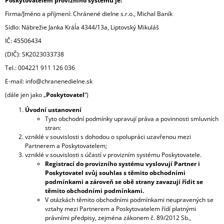
Poskytovatelem provizního systému je:
Á
Firma/Jméno a příjmení: Chránené dielne s.r.o., Michal Baník
J
Sídlo: Nábrežie Janka Kráĺa 4344/13a, Liptovský Mikuláš
S
IČ: 45506434
Ť
(DIČ): SK2023033738
?
Tel.: 004221 911 126 036
E-mail: info@chranenedielne.sk
(dále jen jako „
Poskytovatel
“)
Úvodní ustanovení
HĽADAŤ
Tyto obchodní podmínky upravují práva a povinnosti smluvních
stran:
vzniklé v souvislosti s dohodou o spolupráci uzavřenou mezi
Partnerem a Poskytovatelem;
vzniklé v souvislosti s účastí v provizním systému Poskytovatele.
O
Registrací do provizního systému vyslovují Partner i
D
Poskytovatel svůj souhlas s těmito obchodními
P
podmínkami a zároveň se obě strany zavazují řídit se
O
těmito obchodními podmínkami.
R
V otázkách těmito obchodními podmínkami neupravených se
Ú
vztahy mezi Partnerem a Poskytovatelem řídí platnými
Č
právními předpisy, zejména zákonem č. 89/2012 Sb.,
A