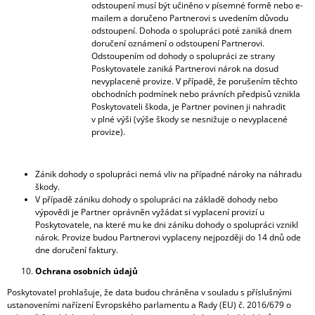
odstoupení musí být učiněno v písemné formě nebo e-
mailem a doručeno Partnerovi s uvedením důvodu
odstoupení. Dohoda o spolupráci poté zaniká dnem
doručení oznámení o odstoupení Partnerovi.
Odstoupením od dohody o spolupráci ze strany
Poskytovatele zaniká Partnerovi nárok na dosud
nevyplacené provize. V případě, že porušením těchto
obchodních podmínek nebo právních předpisů vznikla
Poskytovateli škoda, je Partner povinen ji nahradit
v plné výši (výše škody se nesnižuje o nevyplacené
provize).
Zánik dohody o spolupráci nemá vliv na případné nároky na náhradu
škody.
V případě zániku dohody o spolupráci na základě dohody nebo
výpovědi je Partner oprávněn vyžádat si vyplacení provizí u
Poskytovatele, na které mu ke dni zániku dohody o spolupráci vznikl
nárok. Provize budou Partnerovi vyplaceny nejpozději do 14 dnů ode
dne doručení faktury.
Ochrana osobních údajů
Poskytovatel prohlašuje, že data budou chráněna v souladu s příslušnými
ustanoveními nařízení Evropského parlamentu a Rady (EU) č. 2016/679 o