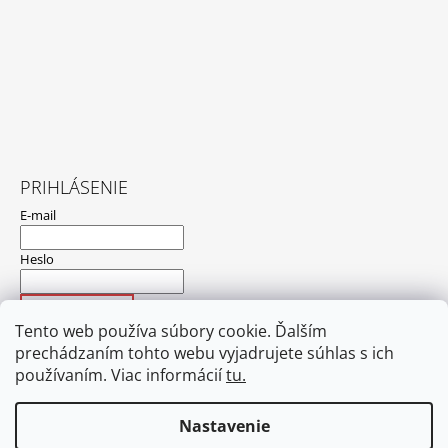
PRIHLÁSENIE
E-mail
Heslo
PRIHLÁSIŤ SA
Tento web používa súbory cookie. Ďalším
Nová registrácia
Zabudnuté heslo
prechádzaním tohto webu vyjadrujete súhlas s ich
používaním. Viac informácií
tu.
Nastavenie
Hodnotenie obchodu
Obchodné podmienky
Ochrana osobných údajov