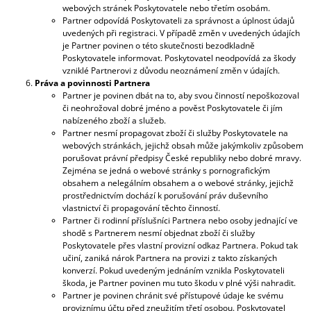
webových stránek Poskytovatele nebo třetím osobám.
Partner odpovídá Poskytovateli za správnost a úplnost údajů
uvedených při registraci. V případě změn v uvedených údajích
je Partner povinen o této skutečnosti bezodkladně
Poskytovatele informovat. Poskytovatel neodpovídá za škody
vzniklé Partnerovi z důvodu neoznámení změn v údajích.
Práva a povinnosti Partnera
Partner je povinen dbát na to, aby svou činností nepoškozoval
či neohrožoval dobré jméno a pověst Poskytovatele či jím
nabízeného zboží a služeb.
Partner nesmí propagovat zboží či služby Poskytovatele na
webových stránkách, jejichž obsah může jakýmkoliv způsobem
porušovat právní předpisy České republiky nebo dobré mravy.
Zejména se jedná o webové stránky s pornografickým
obsahem a nelegálním obsahem a o webové stránky, jejichž
prostřednictvím dochází k porušování práv duševního
vlastnictví či propagování těchto činností.
Partner či rodinní příslušníci Partnera nebo osoby jednající ve
shodě s Partnerem nesmí objednat zboží či služby
Poskytovatele přes vlastní provizní odkaz Partnera. Pokud tak
učiní, zaniká nárok Partnera na provizi z takto získaných
konverzí. Pokud uvedeným jednáním vznikla Poskytovateli
škoda, je Partner povinen mu tuto škodu v plné výši nahradit.
Partner je povinen chránit své přístupové údaje ke svému
proviznímu účtu před zneužitím třetí osobou. Poskytovatel