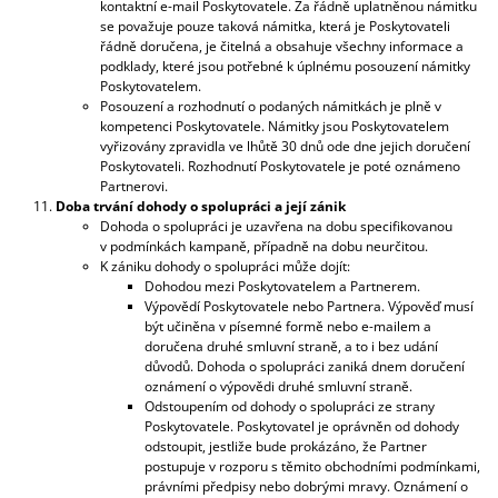
kontaktní e-mail Poskytovatele. Za řádně uplatněnou námitku
se považuje pouze taková námitka, která je Poskytovateli
řádně doručena, je čitelná a obsahuje všechny informace a
podklady, které jsou potřebné k úplnému posouzení námitky
Poskytovatelem.
Posouzení a rozhodnutí o podaných námitkách je plně v
kompetenci Poskytovatele. Námitky jsou Poskytovatelem
vyřizovány zpravidla ve lhůtě 30 dnů ode dne jejich doručení
Poskytovateli. Rozhodnutí Poskytovatele je poté oznámeno
Partnerovi.
Doba trvání dohody o spolupráci a její zánik
Dohoda o spolupráci je uzavřena na dobu specifikovanou
v podmínkách kampaně, případně na dobu neurčitou.
K zániku dohody o spolupráci může dojít:
Dohodou mezi Poskytovatelem a Partnerem.
Výpovědí Poskytovatele nebo Partnera. Výpověď musí
být učiněna v písemné formě nebo e-mailem a
doručena druhé smluvní straně, a to i bez udání
důvodů. Dohoda o spolupráci zaniká dnem doručení
oznámení o výpovědi druhé smluvní straně.
Odstoupením od dohody o spolupráci ze strany
Poskytovatele. Poskytovatel je oprávněn od dohody
Send
odstoupit, jestliže bude prokázáno, že Partner
postupuje v rozporu s těmito obchodními podmínkami,
Powered by chaterimo
právními předpisy nebo dobrými mravy. Oznámení o