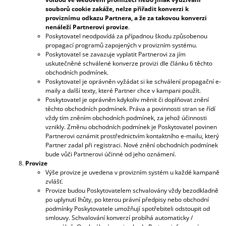
souborů cookie zakáže, nelze přiřadit konverzi k
proviznímu odkazu Partnera, a že za takovou konverzi
nenáleží Partnerovi provize
.
Poskytovatel neodpovídá za případnou škodu způsobenou
propagací programů zapojených v provizním systému.
Poskytovatel se zavazuje vyplatit Partnerovi za jím
uskutečněné schválené konverze provizi dle článku 6 těchto
obchodních podmínek.
Poskytovatel je oprávněn vyžádat si ke schválení propagační e-
maily a další texty, které Partner chce v kampani použít.
Poskytovatel je oprávněn kdykoliv měnit či doplňovat znění
těchto obchodních podmínek. Práva a povinnosti stran se řídí
vždy tím zněním obchodních podmínek, za jehož účinnosti
vznikly. Změnu obchodních podmínek je Poskytovatel povinen
Partnerovi oznámit prostřednictvím kontaktního e-mailu, který
Partner zadal při registraci. Nové znění obchodních podmínek
bude vůči Partnerovi účinné od jeho oznámení.
Provize
Výše provize je uvedena v provizním systém u každé kampaně
zvlášť.
Provize budou Poskytovatelem schvalovány vždy bezodkladně
po uplynutí lhůty, po kterou právní předpisy nebo obchodní
podmínky Poskytovatele umožňují spotřebiteli odstoupit od
smlouvy. Schvalování konverzí probíhá automaticky /