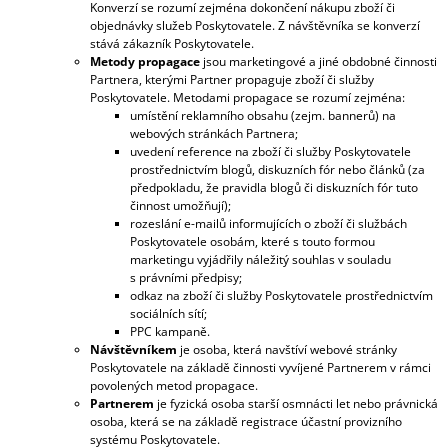
Konverzí se rozumí zejména dokončení nákupu zboží či
objednávky služeb Poskytovatele. Z návštěvníka se konverzí
stává zákazník Poskytovatele.
Metody propagace
jsou marketingové a jiné obdobné činnosti
Partnera, kterými Partner propaguje zboží či služby
Poskytovatele. Metodami propagace se rozumí zejména:
umístění reklamního obsahu (zejm. bannerů) na
webových stránkách Partnera;
uvedení reference na zboží či služby Poskytovatele
prostřednictvím blogů, diskuzních fór nebo článků (za
předpokladu, že pravidla blogů či diskuzních fór tuto
činnost umožňují);
rozeslání e-mailů informujících o zboží či službách
Poskytovatele osobám, které s touto formou
marketingu vyjádřily náležitý souhlas v souladu
s právními předpisy;
odkaz na zboží či služby Poskytovatele prostřednictvím
sociálních sítí;
PPC kampaně.
Návštěvníkem
je osoba, která navštíví webové stránky
Poskytovatele na základě činnosti vyvíjené Partnerem v rámci
povolených metod propagace.
Partnerem
je fyzická osoba starší osmnácti let nebo právnická
osoba, která se na základě registrace účastní provizního
systému Poskytovatele.