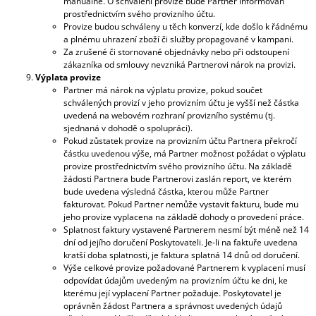
manuálně. O schválení provize bude Partner informován
prostřednictvím svého provizního účtu.
Provize budou schváleny u těch konverzí, kde došlo k řádnému
a plnému uhrazení zboží či služby propagované v kampani.
Za zrušené či stornované objednávky nebo při odstoupení
zákazníka od smlouvy nevzniká Partnerovi nárok na provizi.
Výplata provize
Partner má nárok na výplatu provize, pokud součet
schválených provizí v jeho provizním účtu je vyšší než částka
uvedená na webovém rozhraní provizního systému (tj.
sjednaná v dohodě o spolupráci).
Pokud zůstatek provize na provizním účtu Partnera překročí
částku uvedenou výše, má Partner možnost požádat o výplatu
provize prostřednictvím svého provizního účtu. Na základě
žádosti Partnera bude Partnerovi zaslán report, ve kterém
bude uvedena výsledná částka, kterou může Partner
fakturovat. Pokud Partner nemůže vystavit fakturu, bude mu
jeho provize vyplacena na základě dohody o provedení práce.
Splatnost faktury vystavené Partnerem nesmí být méně než 14
dní od jejího doručení Poskytovateli. Je-li na faktuře uvedena
kratší doba splatnosti, je faktura splatná 14 dnů od doručení.
Výše celkové provize požadované Partnerem k vyplacení musí
odpovídat údajům uvedeným na provizním účtu ke dni, ke
kterému její vyplacení Partner požaduje. Poskytovatel je
oprávněn žádost Partnera a správnost uvedených údajů