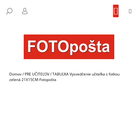
K
Prejsť
NÁKU
na
KOŠÍK
O
M
FOTOpošta
HĽADAŤ
SPÄŤ
SPÄŤ
obsah
PRIHLÁSENIE
Š
Í
Č
K
O
P
O
T
R
Domov
/
PRE UČITEĽOV
/
TABUĽKA Vysvedčenie učiteľka s fotkou
E
zelená 21X15CM-Fotopošta
B
U
J
E
T
E
N