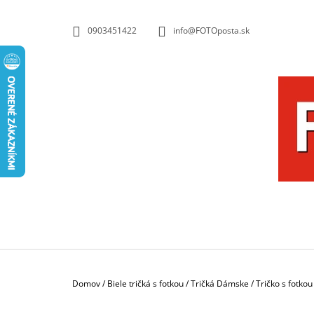
K
Prejsť
na
O
SPÄŤ
SPÄŤ
0903451422
info@FOTOposta.sk
obsah
DO
DO
Š
OBCHODU
OBCHODU
Í
K
Domov
/
Biele tričká s fotkou
/
Tričká Dámske
/
Tričko s fotko
HRNČEK S FOTKOU 350 ML FOTOPOŠTA