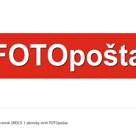
ČO POTREBUJETE NÁJSŤ?
HĽADAŤ
ODPORÚČAME
u rámik SRDCE 1 dámsky strih FOTOpošta
HRNČEK S FOTKOU FAREBNÝ 350 ML
HRNČEK S FOTK