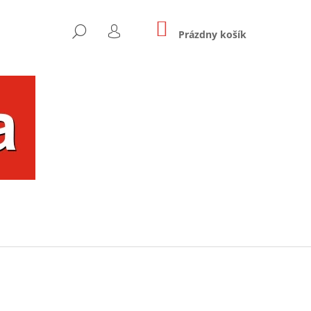
NÁKUPNÝ
HĽADAŤ
KOŠÍK
Prázdny košík
PRIHLÁSENIE
Nasledujúce
OU FAREBNÝ UŠKO