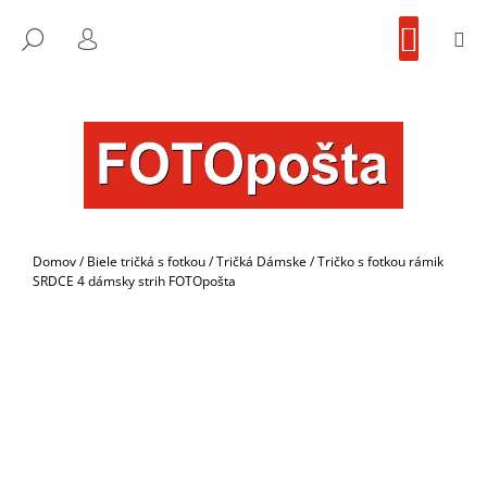
K
Prejsť
NÁKU
na
KOŠÍK
O
M
FOTOpošta
HĽADAŤ
SPÄŤ
SPÄŤ
obsah
PRIHLÁSENIE
Š
Í
Č
K
O
P
O
T
R
Domov
/
Biele tričká s fotkou
/
Tričká Dámske
/
Tričko s fotkou rámik
E
SRDCE 4 dámsky strih FOTOpošta
B
U
J
E
T
E
N