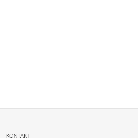
Z
Á
KONTAKT