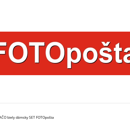
ČO POTREBUJETE NÁJSŤ?
HĽADAŤ
ODPORÚČAME
 DAČO biely dámsky SET FOTOpošta
HRNČEK S FOTKOU 350 ML FOTOPOŠTA
HRNČEK S FOTK