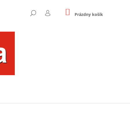
NÁKUPNÝ
HĽADAŤ
KOŠÍK
Prázdny košík
PRIHLÁSENIE
Nasledujúce
OU FAREBNÝ UŠKO