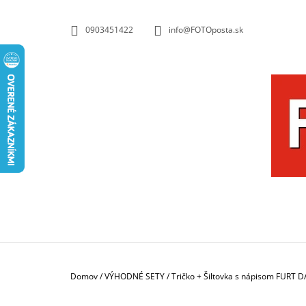
K
Prejsť
na
O
SPÄŤ
SPÄŤ
0903451422
info@FOTOposta.sk
obsah
DO
DO
Š
OBCHODU
OBCHODU
Í
K
Domov
/
VÝHODNÉ SETY
/
Tričko + Šiltovka s nápisom FURT
HRNČEK S FOTKOU FAREBNÝ 350 ML