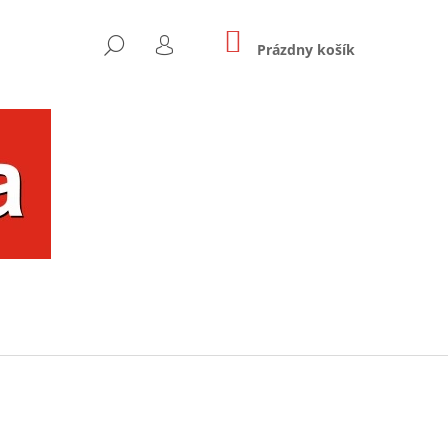
NÁKUPNÝ
HĽADAŤ
KOŠÍK
Prázdny košík
PRIHLÁSENIE
Nasledujúce
OU FAREBNÝ UŠKO