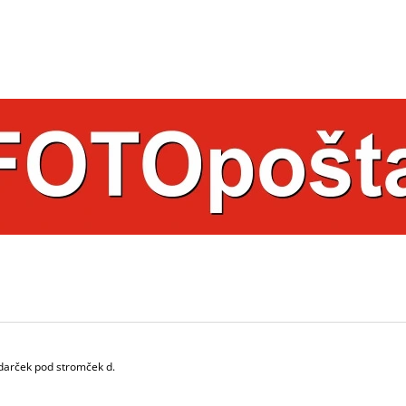
ČO POTREBUJETE NÁJSŤ?
HĽADAŤ
ODPORÚČAME
 darček pod stromček d.
HRNČEK S FOTKOU FAREBNÝ 350 ML
HRNČEK S FOTK