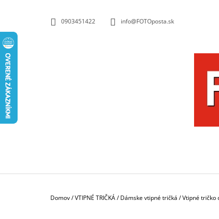
K
Prejsť
na
O
SPÄŤ
SPÄŤ
0903451422
info@FOTOposta.sk
obsah
DO
DO
Š
OBCHODU
OBCHODU
Í
K
Domov
/
VTIPNÉ TRIČKÁ
/
Dámske vtipné tričká
/
Vtipné tričko
HRNČEK S FOTKOU 350 ML FOTOPOŠTA