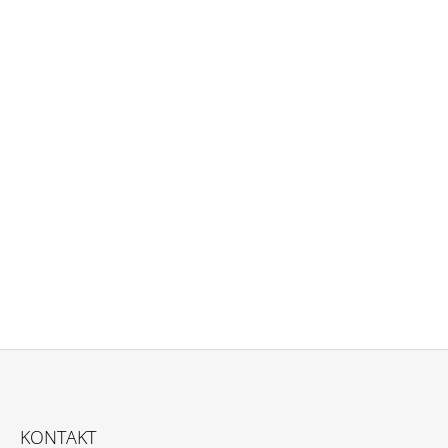
Z
Á
KONTAKT