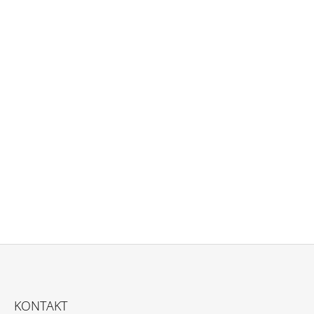
Z
Á
KONTAKT