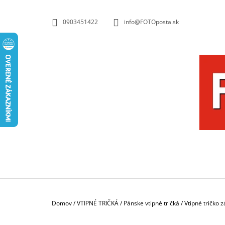
K
Prejsť
na
O
SPÄŤ
SPÄŤ
0903451422
info@FOTOposta.sk
obsah
DO
DO
Š
OBCHODU
OBCHODU
Í
K
Domov
/
VTIPNÉ TRIČKÁ
/
Pánske vtipné tričká
/
Vtipné tričko 
HRNČEK S FOTKOU 350 ML FOTOPOŠTA