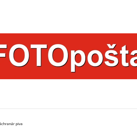
ČO POTREBUJETE NÁJSŤ?
HĽADAŤ
ODPORÚČAME
záchranár piva
HRNČEK S FOTKOU FAREBNÝ 350 ML
HRNČEK S FOTK