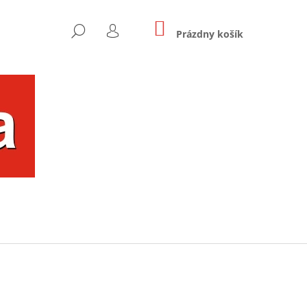
NÁKUPNÝ
HĽADAŤ
KOŠÍK
Prázdny košík
PRIHLÁSENIE
Nasledujúce
OU FAREBNÝ UŠKO