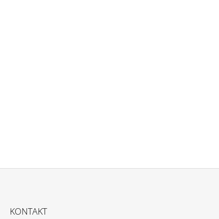
Z
Á
KONTAKT