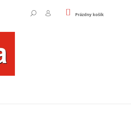
NÁKUPNÝ
HĽADAŤ
KOŠÍK
Prázdny košík
PRIHLÁSENIE
Nasledujúce
OU FAREBNÝ UŠKO