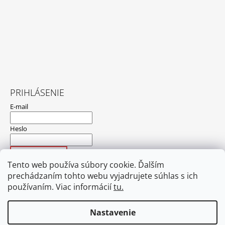
PRIHLÁSENIE
E-mail
Heslo
PRIHLÁSIŤ SA
Tento web používa súbory cookie. Ďalším
Nová registrácia
Zabudnuté heslo
prechádzaním tohto webu vyjadrujete súhlas s ich
používaním. Viac informácií
tu.
Nastavenie
Hodnotenie obchodu
Obchodné podmienky
Ochrana osobných údajov