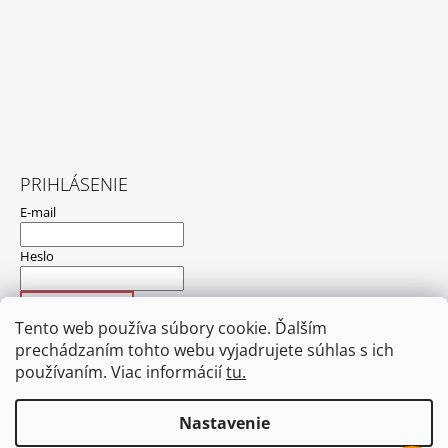
PRIHLÁSENIE
E-mail
Heslo
PRIHLÁSIŤ SA
Tento web používa súbory cookie. Ďalším
Nová registrácia
Zabudnuté heslo
prechádzaním tohto webu vyjadrujete súhlas s ich
používaním. Viac informácií
tu.
Nastavenie
Hodnotenie obchodu
Obchodné podmienky
Ochrana osobných údajov