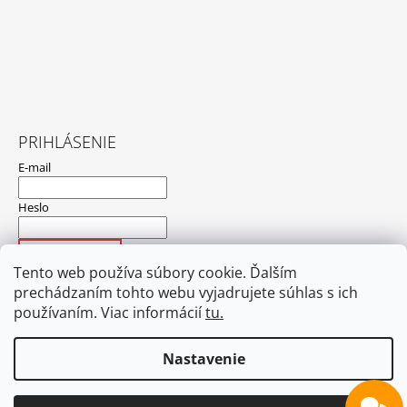
PRIHLÁSENIE
E-mail
Heslo
PRIHLÁSIŤ SA
Tento web používa súbory cookie. Ďalším
Nová registrácia
Zabudnuté heslo
prechádzaním tohto webu vyjadrujete súhlas s ich
používaním. Viac informácií
tu.
Nastavenie
Hodnotenie obchodu
Obchodné podmienky
Ochrana osobných údajov
Nedoručené zásielky
Blog
Kontakt