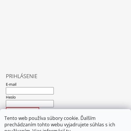
PRIHLÁSENIE
E-mail
Heslo
PRIHLÁSIŤ SA
Tento web používa súbory cookie. Ďalším
Nová registrácia
Zabudnuté heslo
prechádzaním tohto webu vyjadrujete súhlas s ich