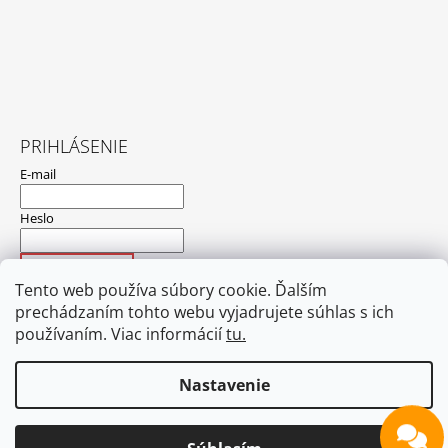
PRIHLÁSENIE
E-mail
Heslo
PRIHLÁSIŤ SA
Tento web používa súbory cookie. Ďalším
Nová registrácia
Zabudnuté heslo
prechádzaním tohto webu vyjadrujete súhlas s ich
používaním. Viac informácií
tu.
Nastavenie
Hodnotenie obchodu
Obchodné podmienky
Ochrana osobných údajov
Nedoručené zásielky
Blog
Kontakt
© 2026 FOTOpošta. Všetky práva vyhradené.