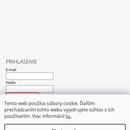
PRIHLÁSENIE
E-mail
Heslo
PRIHLÁSIŤ SA
Tento web používa súbory cookie. Ďalším
Nová registrácia
Zabudnuté heslo
prechádzaním tohto webu vyjadrujete súhlas s ich
používaním. Viac informácií
tu.