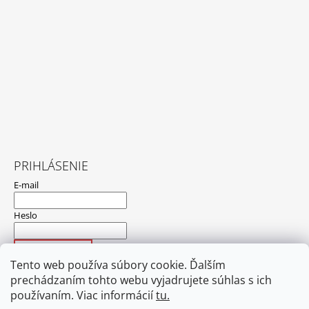
PRIHLÁSENIE
E-mail
Heslo
PRIHLÁSIŤ SA
Tento web používa súbory cookie. Ďalším
Nová registrácia
Zabudnuté heslo
prechádzaním tohto webu vyjadrujete súhlas s ich
používaním. Viac informácií
tu.