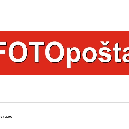
ČO POTREBUJETE NÁJSŤ?
HĽADAŤ
ODPORÚČAME
ček auto
HRNČEK S FOTKOU 350 ML FOTOPOŠTA
HRNČEK S FOTK