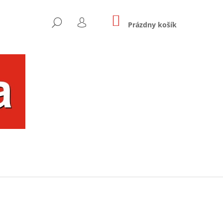
NÁKUPNÝ
HĽADAŤ
KOŠÍK
Prázdny košík
PRIHLÁSENIE
Nasledujúce
OU FAREBNÝ UŠKO