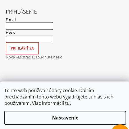
PRIHLÁSENIE
E-mail
Heslo
PRIHLÁSIŤ SA
Nová registrácia
Zabudnuté heslo
Hodnotenie obchodu
Obchodné podmienky
Ochrana osobných údajov
Tento web používa súbory cookie. Ďalším
Nedoručené zásielky
Blog
Kontakt
prechádzaním tohto webu vyjadrujete súhlas s ich
© 2026 FOTOpošta. Všetky práva vyhradené.
Vytvoril Shoptet
používaním. Viac informácií
tu.
Nastavenie