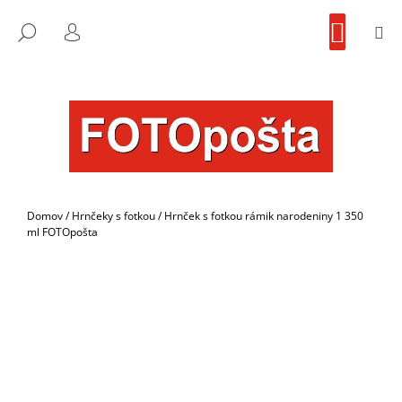
K
Prejsť
NÁKU
na
KOŠÍK
O
M
FOTOpošta
HĽADAŤ
SPÄŤ
SPÄŤ
obsah
PRIHLÁSENIE
Š
Í
Č
K
O
P
O
T
R
Domov
/
Hrnčeky s fotkou
/
Hrnček s fotkou rámik narodeniny 1 350
E
ml FOTOpošta
B
U
J
E
T
E
N